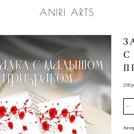
ANIRI ARTS
З
С
П
250 p
Авто