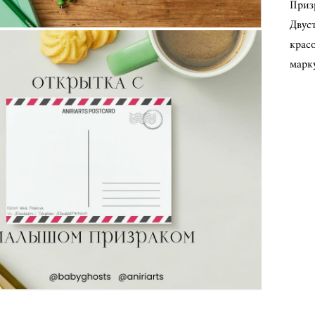
Приз
Двуст
крас
марку