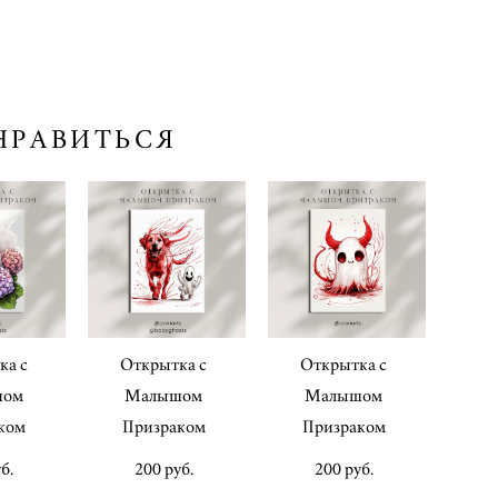
НРАВИТЬСЯ
ка с
Открытка с
Открытка с
шом
Малышом
Малышом
ком
Призраком
Призраком
б.
200 pуб.
200 pуб.