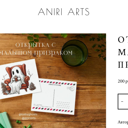
ANIRI ARTS
О
М
П
200 p
Авто