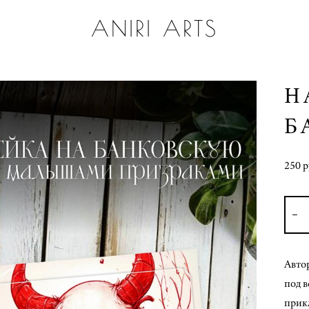
ANIRI ARTS
Н
Б
250 p
Авто
под 
прик