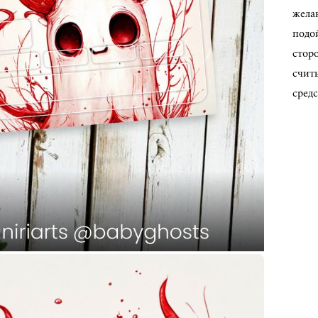
жела
подой
стор
счит
средс