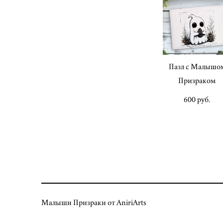
Пазл с Малышо
Призраком
600 pуб.
Малыши Призраки от AniriArts