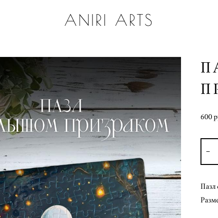
ANIRI ARTS
П
П
600 p
Пазл 
Разме