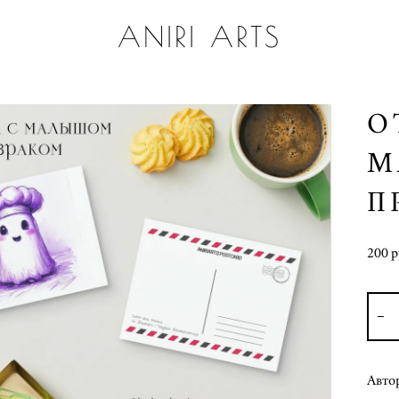
ANIRI ARTS
О
М
П
200 p
Авто