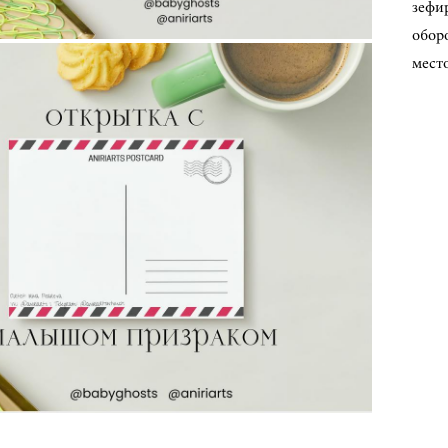
зефи
обор
место