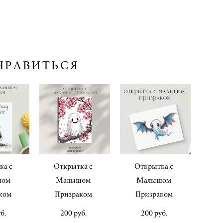
НРАВИТЬСЯ
ка с
Открытка с
Открытка с
шом
Малышом
Малышом
ком
Призраком
Призраком
б.
200 pуб.
200 pуб.