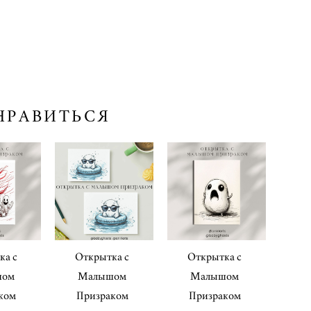
НРАВИТЬСЯ
ка с
Открытка с
Открытка с
шом
Малышом
Малышом
ком
Призраком
Призраком