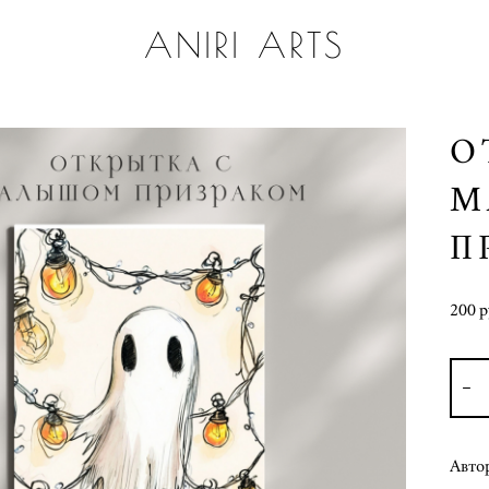
ANIRI ARTS
О
М
П
200 p
Авто