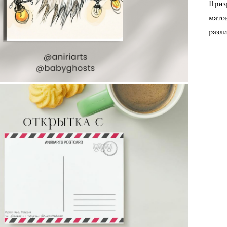
Приз
матов
разли